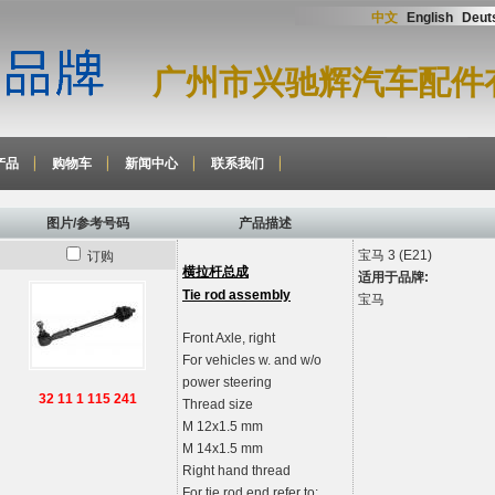
中文
English
Deut
广州市兴驰辉汽车配件
产品
购物车
新闻中心
联系我们
图片/参考号码
产品描述
宝马
3 (E21)
订购
横拉杆总成
适用于品牌:
Tie rod assembly
宝马
Front Axle, right
For vehicles w. and w/o
power steering
32 11 1 115 241
Thread size
M 12x1.5 mm
M 14x1.5 mm
Right hand thread
For tie rod end refer to: