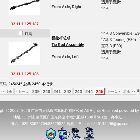
适用于品牌:
Front Axle, Right
宝马
32 11 1 125 187
宝马
3 Convertible (E3
订购
横拉杆总成
宝马
3 Touring (E30)
Tie Rod Assembly
宝马
3 (E30)
适用于品牌:
Front Axle, Left
宝马
32 11 1 125 186
页码: 245/245 总共 2450 条记录
跳
239
240
241
242
243
244
245
<<顶页
<上一页
下一页>
尾页>>
ight © 2007--2026 广州市兴驰辉汽车配件有限公司 All Rights Reserved.powered by
地址：广州市越秀区广园东路金永福汽配城1688号501室（办事处 ）
电话：020-83629704/83629524 传真： E-mail：545145496@qq.com