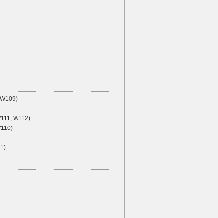
 W109)
11, W112)
110)
1)