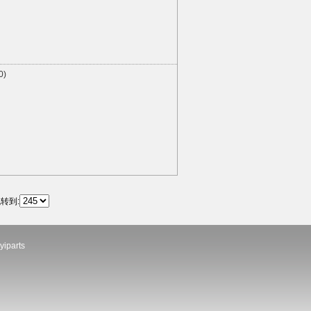
0)
转到:
yiparts