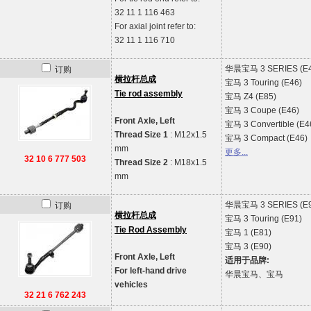
32 11 1 116 463
For axial joint refer to:
32 11 1 116 710
华晨宝马
3 SERIES (E
订购
横拉杆总成
宝马
3 Touring (E46)
Tie rod assembly
宝马
Z4 (E85)
宝马
3 Coupe (E46)
Front Axle, Left
宝马
3 Convertible (E4
Thread Size 1
: M12x1.5
宝马
3 Compact (E46)
mm
更多...
32 10 6 777 503
Thread Size 2
: M18x1.5
mm
华晨宝马
3 SERIES (E
订购
横拉杆总成
宝马
3 Touring (E91)
Tie Rod Assembly
宝马
1 (E81)
宝马
3 (E90)
Front Axle, Left
适用于品牌:
For left-hand drive
华晨宝马、宝马
vehicles
32 21 6 762 243