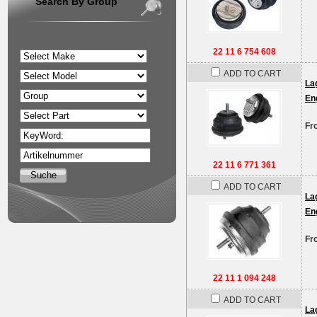
Search By Group
22 11 6 754 608
ADD TO CART
La
En
Fr
KeyWord:
Artikelnummer
22 11 6 771 361
ADD TO CART
La
En
Fr
22 11 1 094 248
ADD TO CART
La