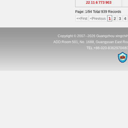
22 11 6 773 903
Page: 1/94 Total 939 Records
1
2
3
4
<<First
<Previous
Copyright © 2007--2026 Guangzhou xingchihu
ADD:Room 501, No. 1688, Guangyuan East Road, J
TEL:+86-020-83629704/8