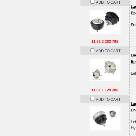
ADD TO CART
La
En
Fr
11 81 2 283 798
ADD TO CART
La
En
Lef
11 81 1 129 286
ADD TO CART
La
En
Lef
Hy