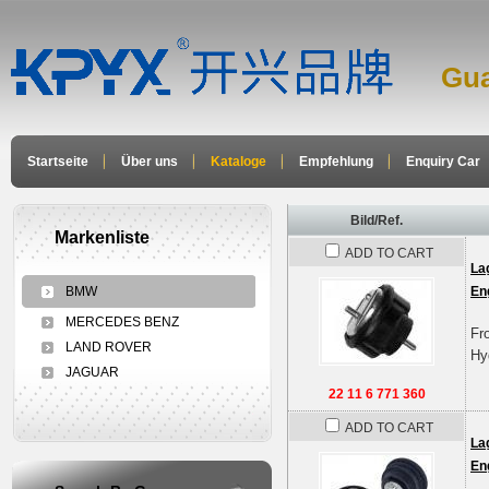
Gua
Startseite
Über uns
Kataloge
Empfehlung
Enquiry Car
Bild/Ref.
Markenliste
ADD TO CART
La
BMW
En
MERCEDES BENZ
Fro
LAND ROVER
Hy
JAGUAR
22 11 6 771 360
ADD TO CART
La
En