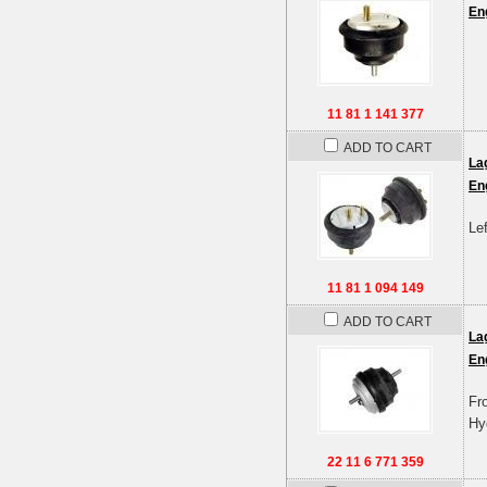
En
11 81 1 141 377
ADD TO CART
La
En
Lef
11 81 1 094 149
ADD TO CART
La
En
Fro
Hy
22 11 6 771 359